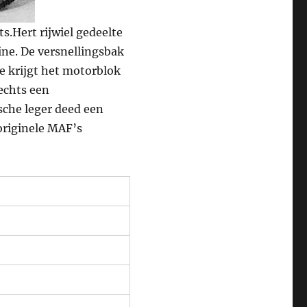
s.Hert rijwiel gedeelte
ne. De versnellingsbak
te krijgt het motorblok
echts een
sche leger deed een
originele MAF’s