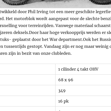
ikkeld door Phil Irving tot een meer geschikte legerfiet
d. Het motorblok wordt aangepast voor de slechte benzi
ersnelling voor terreinrijden. Vanwege materiaal schaars
ijzeren deksels.Door haar hoge verkoopprijs werden er sl
stuks- geplaatst door het War department.Ook het Russi
en tussentijds gestopt. Vandaag zijn er nog maar weinig 
en zijn in bezit van onze clubleden.
1 cilinder 4 takt OHV
68 x 96
349
16 pk