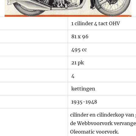
1 cilinder 4 tact OHV
81 x 96
495 cc
21 pk
4
kettingen
1935-1948
cilinder en cilinderkop van 
de Webbvoorvork vervange
Oleomatic voorvork.