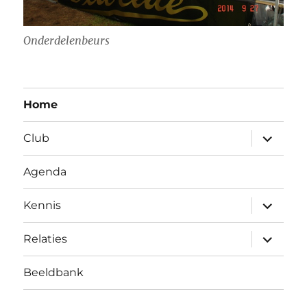
Onderdelenbeurs
Home
submen
Club
uitvouw
Agenda
submen
Kennis
uitvouw
submen
Relaties
uitvouw
Beeldbank