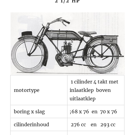
2 1/2 H
P
1 cilinder 4 takt met
motortype
inlaatklep boven
uitlaatklep
boring x slag
;68 x 76 en 70 x 76
cilinderinhoud
276 cc en 293 cc