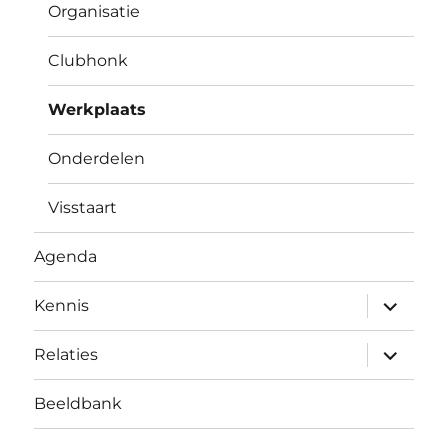
Organisatie
Clubhonk
Werkplaats
Onderdelen
Visstaart
Agenda
submen
Kennis
uitvouw
submen
Relaties
uitvouw
Beeldbank